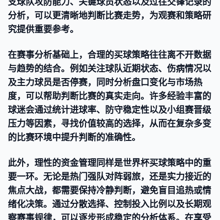
支球队攻防能力、关键球员状态以及过往交锋记录的
分析，可以更清晰地判断比赛走势，为观赛和策略研
究提供重要参考。
在赛事分析基础上，合理的买球策略往往离不开数据
与趋势的结合。例如关注球队近期状态、伤病情况以
及主力球员是否停赛，同时分析盘口变化与市场热
度，可以帮助判断比赛的真实走向。许多经验丰富的
球迷会通过统计进球率、防守稳定性以及小组赛晋级
压力等因素，寻找价值较高的选择，从而在复杂多变
的比赛环境中提升判断的准确性。
此外，理性的资金管理同样是世界杯买球策略中的重
要一环。无论是热门强队对阵弱旅，还是实力接近的
焦点大战，都需要保持冷静判断，避免盲目追热或情
绪化决策。通过分散选择、控制投入比例以及长期观
察赛事规律，可以逐步形成稳定的分析体系。在享受