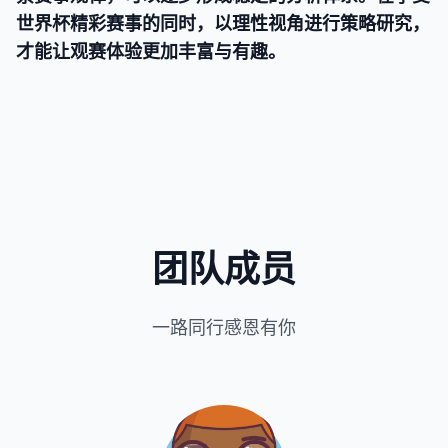
世界杯精彩赛事的同时，以理性视角进行策略研究，
才能让观赛体验更加丰富与有趣。
团队成员
一路同行感恩有你